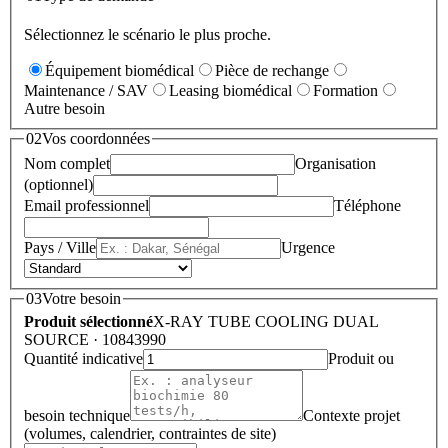
Sélectionnez le scénario le plus proche.
Équipement biomédical
Pièce de rechange
Maintenance / SAV
Leasing biomédical
Formation
Autre besoin
02
Vos coordonnées
Nom complet
Organisation
(optionnel)
Email professionnel
Téléphone
Pays / Ville
Urgence
03
Votre besoin
Produit sélectionné
X-RAY TUBE COOLING DUAL
SOURCE
· 10843990
Quantité indicative
Produit ou
besoin technique
Contexte projet
(volumes, calendrier, contraintes de site)